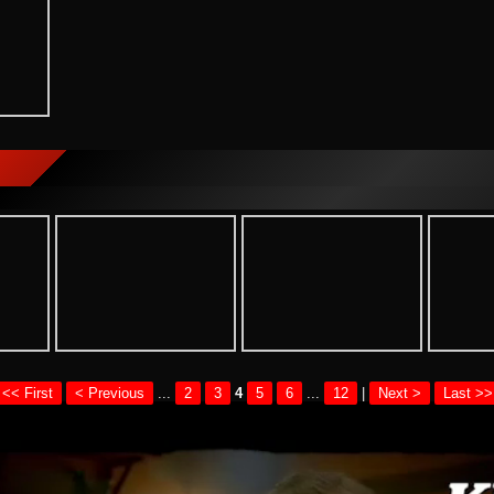
<< First
< Previous
...
2
3
4
5
6
...
12
|
Next >
Last >>