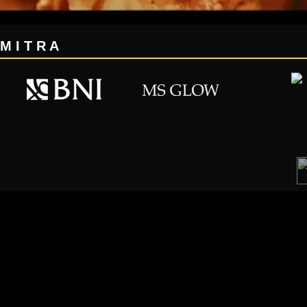
M I T R A