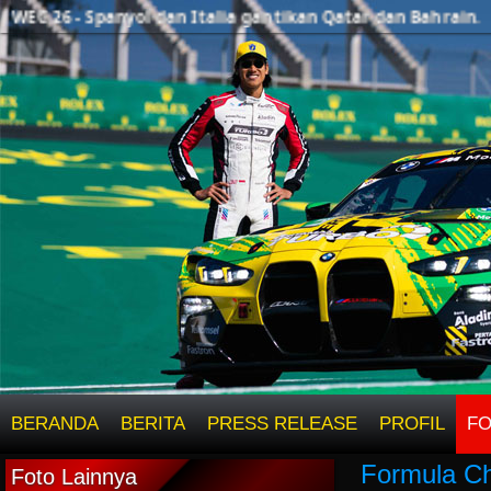
EC 26 - Spanyol dan Italia gantikan Qatar dan Bahrain.
BERANDA
BERITA
PRESS RELEASE
PROFIL
F
Formula Ch
Foto Lainnya