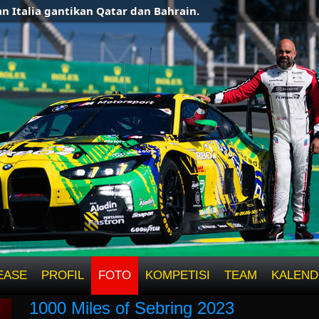
ia gantikan Qatar dan Bahrain.
EASE
PROFIL
FOTO
KOMPETISI
TEAM
KALEND
1000 Miles of Sebring 2023