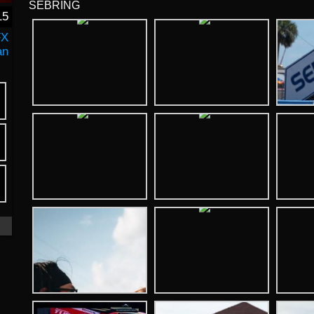
SEBRING
15
FX
an