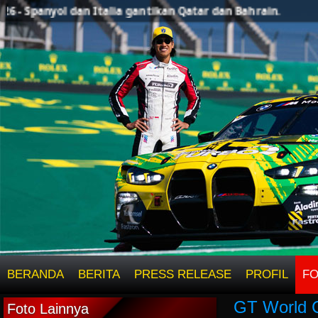
 - Spanyol dan Italia gantikan Qatar dan Bahrain.
BERANDA
BERITA
PRESS RELEASE
PROFIL
F
GT World 
Foto Lainnya