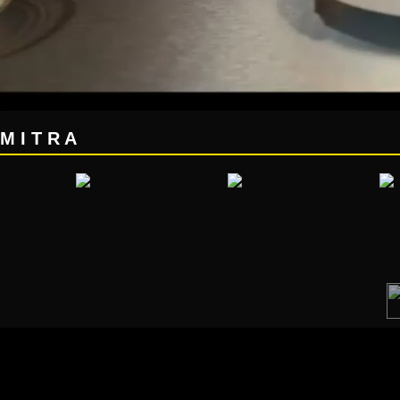
M I T R A