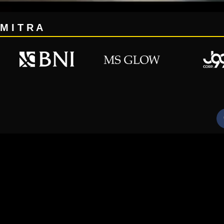
M I T R A